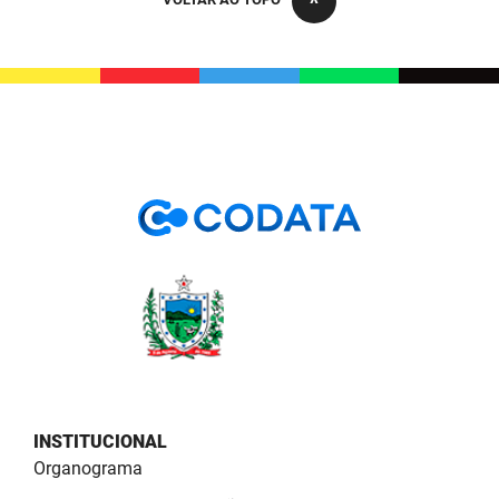
PBGÁS
PB Saúde
PBTUR
PBPREV
Projeto Cooperar
PROCASE
PROCON
Polícia Militar
Polícia Civil
INSTITUCIONAL
Rádio Tabajara
Organograma