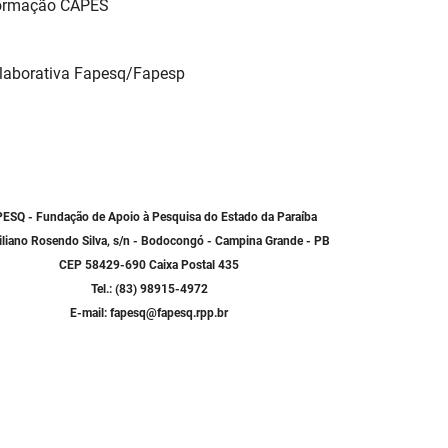
Formação CAPES
laborativa Fapesq/Fapesp
ESQ - Fundação de Apoio à Pesquisa do Estado da Paraíba
iliano Rosendo Silva, s/n - Bodocongó - Campina Grande - PB
CEP 58429-690 Caixa Postal 435
Tel.: (83) 98915-4972
E-mail: fapesq@fapesq.rpp.br