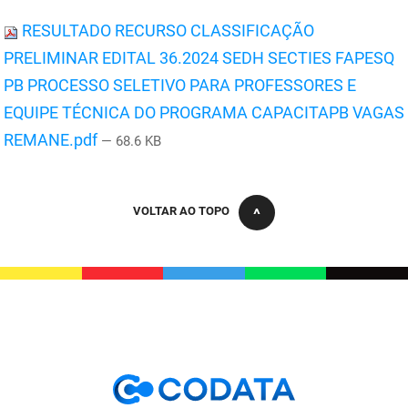
PBGÁS
RESULTADO RECURSO CLASSIFICAÇÃO
PB Saúde
PRELIMINAR EDITAL 36.2024 SEDH SECTIES FAPESQ
PB PROCESSO SELETIVO PARA PROFESSORES E
PBTUR
EQUIPE TÉCNICA DO PROGRAMA CAPACITAPB VAGAS
PBPREV
REMANE.pdf
— 68.6 KB
Projeto Cooperar
VOLTAR AO TOPO
PROCASE
PROCON
Polícia Militar
Polícia Civil
Rádio Tabajara