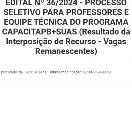
EDITAL Nº 36/2024 - PROCESSO
DER
Desenvolvimento e da Articulação Municipal
SELETIVO PARA PROFESSORES E
EQUIPE TÉCNICA DO PROGRAMA
DETRAN
Desenvolvimento Humano
CAPACITAPB+SUAS (Resultado da
EMPAER
Educação
Interposição de Recurso - Vagas
ESPEP
Empreender
Remanescentes)
EPC
Secretaria de Fazenda
publicado
20/09/2024 14h16,
última modificação
20/09/2024 14h21
FAC
Secretaria de Governo
Fapesq
Infraestrutura e dos Recursos Hídricos
Fundação Casa de José Américo
Juventude, Esporte e Lazer
FUNAD
Meio Ambiente e Sustentabilidade
FUNDAC
Mulher e da Diversidade Humana