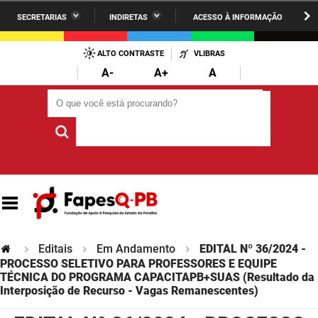
SECRETARIAS
INDIRETAS
ACESSO À INFORMAÇÃO
A União
Administração
IR
PARA
ALTO CONTRASTE
VLIBRAS
AESA
Administração Penitenciária
O
A-
A+
A
CONTEÚDO
ARPB
Agricultura Familiar e Desenvolvimento do Semiárido
O que você está procurando?
O que você está procurando?
Agevisa
Casa Civil do Governador
Cagepa
Casa Militar do Governador
Cehap
Ciência, Tecnologia, Inovação e Ensino Superior
Cinep
Comunicação Institucional
Codata
Controladoria Geral do Estado
Editais
Em Andamento
EDITAL Nº 36/2024 -
PROCESSO SELETIVO PARA PROFESSORES E EQUIPE
Companhia Docas
TÉCNICA DO PROGRAMA CAPACITAPB+SUAS (Resultado da
Cultura
Interposição de Recurso - Vagas Remanescentes)
Corpo de Bombeiros
Desenvolvimento da Agropecuária e Pesca