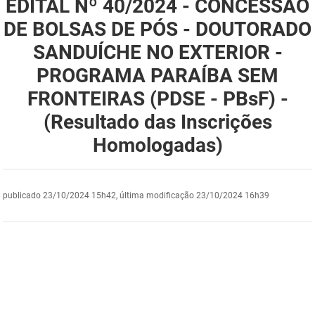
EDITAL Nº 40/2024 - CONCESSÃO
DER
Desenvolvimento e da Articulação Municipal
DE BOLSAS DE PÓS - DOUTORADO
SANDUÍCHE NO EXTERIOR -
DETRAN
Desenvolvimento Humano
PROGRAMA PARAÍBA SEM
EMPAER
Educação
FRONTEIRAS (PDSE - PBsF) -
ESPEP
Empreender
(Resultado das Inscrições
Homologadas)
EPC
Secretaria de Fazenda
FAC
Secretaria de Governo
publicado
23/10/2024 15h42,
última modificação
23/10/2024 16h39
Fapesq
Infraestrutura e dos Recursos Hídricos
Fundação Casa de José Américo
Juventude, Esporte e Lazer
FUNAD
Meio Ambiente e Sustentabilidade
FUNDAC
Mulher e da Diversidade Humana