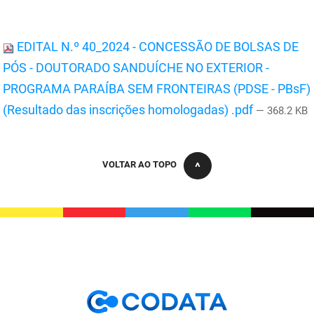
PBGÁS
PB Saúde
EDITAL N.º 40_2024 - CONCESSÃO DE BOLSAS DE
PÓS - DOUTORADO SANDUÍCHE NO EXTERIOR -
PBTUR
PROGRAMA PARAÍBA SEM FRONTEIRAS (PDSE - PBsF)
PBPREV
(Resultado das inscrições homologadas) .pdf
— 368.2 KB
Projeto Cooperar
PROCASE
VOLTAR AO TOPO
PROCON
Polícia Militar
Polícia Civil
Rádio Tabajara