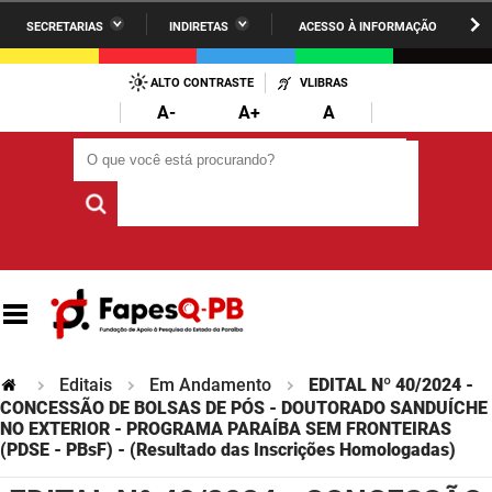
SECRETARIAS
INDIRETAS
ACESSO À INFORMAÇÃO
A União
Administração
IR
PARA
ALTO CONTRASTE
VLIBRAS
AESA
Administração Penitenciária
O
A-
A+
A
CONTEÚDO
ARPB
Agricultura Familiar e Desenvolvimento do Semiárido
O que você está procurando?
O que você está procurando?
Agevisa
Casa Civil do Governador
Cagepa
Casa Militar do Governador
Cehap
Ciência, Tecnologia, Inovação e Ensino Superior
Cinep
Comunicação Institucional
Codata
Controladoria Geral do Estado
Editais
Em Andamento
EDITAL Nº 40/2024 -
CONCESSÃO DE BOLSAS DE PÓS - DOUTORADO SANDUÍCHE
Companhia Docas
NO EXTERIOR - PROGRAMA PARAÍBA SEM FRONTEIRAS
Cultura
(PDSE - PBsF) - (Resultado das Inscrições Homologadas)
Corpo de Bombeiros
Desenvolvimento da Agropecuária e Pesca