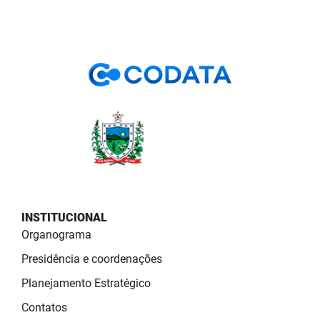
PBGÁS
PB Saúde
PBTUR
PBPREV
Projeto Cooperar
PROCASE
PROCON
INSTITUCIONAL
Polícia Militar
Organograma
Presidência e coordenações
Polícia Civil
Planejamento Estratégico
Rádio Tabajara
Contatos