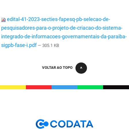
PBGÁS
PB Saúde
edital-41-2023-secties-fapesq-pb-selecao-de-
pesquisadores-para-o-projeto-de-criacao-do-sistema-
PBTUR
integrado-de-informacoes-governamentais-da-paraiba-
PBPREV
sigpb-fase-i.pdf
— 305.1 KB
Projeto Cooperar
PROCASE
VOLTAR AO TOPO
PROCON
Polícia Militar
Polícia Civil
Rádio Tabajara