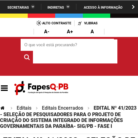
SECRETARIAS
INDIRETAS
ACESSO À INFORMAÇÃO
A União
Administração
IR
PARA
ALTO CONTRASTE
VLIBRAS
AESA
Administração Penitenciária
O
A-
A+
A
CONTEÚDO
ARPB
Agricultura Familiar e Desenvolvimento do Semiárido
O que você está procurando?
O que você está procurando?
Agevisa
Casa Civil do Governador
Cagepa
Casa Militar do Governador
Cehap
Ciência, Tecnologia, Inovação e Ensino Superior
Cinep
Comunicação Institucional
Codata
Controladoria Geral do Estado
Editais
Editais Encerrados
EDITAL Nº 41/2023
- SELEÇÃO DE PESQUISADORES PARA O PROJETO DE
Companhia Docas
CRIAÇÃO DO SISTEMA INTEGRADO DE INFORMAÇÕES
Cultura
GOVERNAMENTAIS DA PARAÍBA- SIG/PB - FASE I
Corpo de Bombeiros
Desenvolvimento da Agropecuária e Pesca