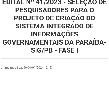
EDITAL Nº 41/2023 - SELEÇÃO DE
DER
Desenvolvimento e da Articulação Municipal
PESQUISADORES PARA O
PROJETO DE CRIAÇÃO DO
DETRAN
Desenvolvimento Humano
SISTEMA INTEGRADO DE
EMPAER
Educação
INFORMAÇÕES
ESPEP
Empreender
GOVERNAMENTAIS DA PARAÍBA-
SIG/PB - FASE I
EPC
Secretaria de Fazenda
FAC
Secretaria de Governo
última modificação
04/01/2024 12h53
Fapesq
Infraestrutura e dos Recursos Hídricos
Fundação Casa de José Américo
Juventude, Esporte e Lazer
FUNAD
Meio Ambiente e Sustentabilidade
FUNDAC
Mulher e da Diversidade Humana