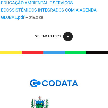
EDUCAÇÃO AMBIENTAL E SERVIÇOS
PBGÁS
ECOSSISTÊMICOS INTEGRADOS COM A AGENDA
PB Saúde
GLOBAL.pdf
— 216.3 KB
PBTUR
PBPREV
VOLTAR AO TOPO
Projeto Cooperar
PROCASE
PROCON
Polícia Militar
Polícia Civil
Rádio Tabajara