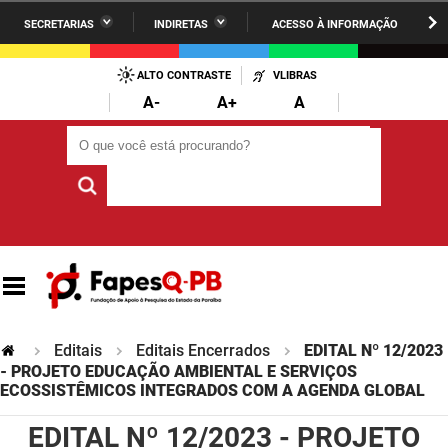
SECRETARIAS
INDIRETAS
ACESSO À INFORMAÇÃO
A União
Administração
IR
PARA
ALTO CONTRASTE
VLIBRAS
AESA
Administração Penitenciária
O
A-
A+
A
CONTEÚDO
ARPB
Agricultura Familiar e Desenvolvimento do Semiárido
O que você está procurando?
O que você está procurando?
Agevisa
Casa Civil do Governador
Cagepa
Casa Militar do Governador
Cehap
Ciência, Tecnologia, Inovação e Ensino Superior
Cinep
Comunicação Institucional
Codata
Controladoria Geral do Estado
Editais
Editais Encerrados
EDITAL Nº 12/2023
- PROJETO EDUCAÇÃO AMBIENTAL E SERVIÇOS
Companhia Docas
ECOSSISTÊMICOS INTEGRADOS COM A AGENDA GLOBAL
Cultura
EDITAL Nº 12/2023 - PROJETO
Corpo de Bombeiros
Desenvolvimento da Agropecuária e Pesca