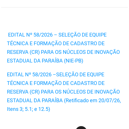
FUNES
Planejamento, Orçamento e Gestão
FUNESC
Procuradoria Geral do Estado
IMEQ
Representação Institucional
EDITAL Nº 58/2026 – SELEÇÃO DE EQUIPE
TÉCNICA E FORMAÇÃO DE CADASTRO DE
IASS
Saúde
RESERVA (CR) PARA OS NÚCLEOS DE INOVAÇÃO
IPHAEP
Segurança e Defesa Social
ESTADUAL DA PARAÍBA (NIE-PB)
JUCEP
Turismo e Desenvolvimento Econômico
EDITAL Nº 58/2026 –SELEÇÃO DE EQUIPE
LIFESA
TÉCNICA E FORMAÇÃO DE CADASTRO DE
RESERVA (CR) PARA OS NÚCLEOS DE INOVAÇÃO
LOTEP
ESTADUAL DA PARAÍBA (Retificado em 20/07/26,
Ouvidoria Geral do Estado
Itens 3; 5.1; e 12.5)
PAP