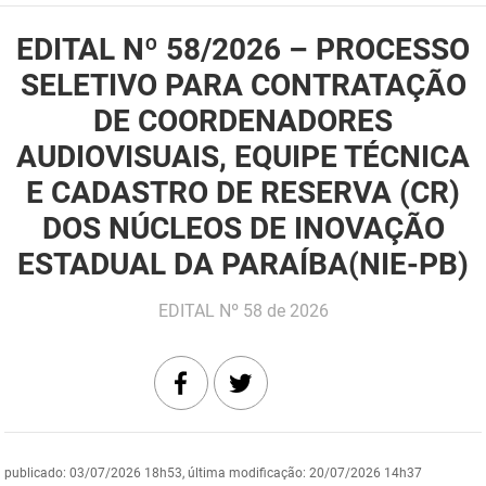
DER
Desenvolvimento e da Articulação Municipal
EDITAL Nº 58/2026 – PROCESSO
SELETIVO PARA CONTRATAÇÃO
DETRAN
Desenvolvimento Humano
DE COORDENADORES
EMPAER
Educação
AUDIOVISUAIS, EQUIPE TÉCNICA
ESPEP
Empreender
E CADASTRO DE RESERVA (CR)
DOS NÚCLEOS DE INOVAÇÃO
EPC
Secretaria de Fazenda
ESTADUAL DA PARAÍBA(NIE-PB)
FAC
Secretaria de Governo
EDITAL Nº 58 de 2026
Fapesq
Infraestrutura e dos Recursos Hídricos
Fundação Casa de José Américo
Juventude, Esporte e Lazer
FUNAD
Meio Ambiente e Sustentabilidade
FUNDAC
Mulher e da Diversidade Humana
publicado
:
03/07/2026 18h53
,
última modificação
:
20/07/2026 14h37