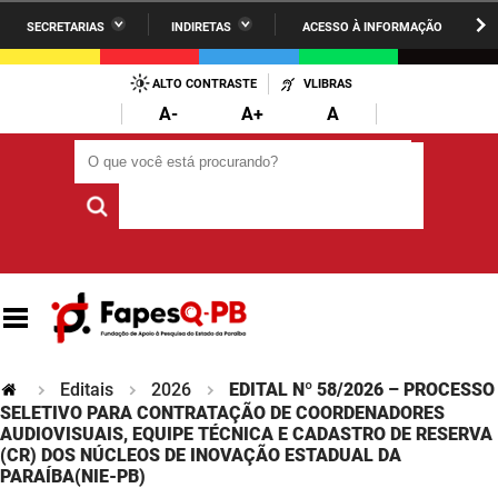
SECRETARIAS
INDIRETAS
ACESSO À INFORMAÇÃO
A União
Administração
IR
PARA
ALTO CONTRASTE
VLIBRAS
AESA
Administração Penitenciária
O
A-
A+
A
CONTEÚDO
ARPB
Agricultura Familiar e Desenvolvimento do Semiárido
O que você está procurando?
O que você está procurando?
Agevisa
Casa Civil do Governador
Cagepa
Casa Militar do Governador
Cehap
Ciência, Tecnologia, Inovação e Ensino Superior
Cinep
Comunicação Institucional
Codata
Controladoria Geral do Estado
Editais
2026
EDITAL Nº 58/2026 – PROCESSO
SELETIVO PARA CONTRATAÇÃO DE COORDENADORES
Companhia Docas
AUDIOVISUAIS, EQUIPE TÉCNICA E CADASTRO DE RESERVA
Cultura
(CR) DOS NÚCLEOS DE INOVAÇÃO ESTADUAL DA
PARAÍBA(NIE-PB)
Corpo de Bombeiros
Desenvolvimento da Agropecuária e Pesca