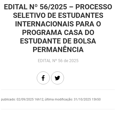
EDITAL Nº 56/2025 – PROCESSO
DER
Desenvolvimento e da Articulação Municipal
SELETIVO DE ESTUDANTES
DETRAN
Desenvolvimento Humano
INTERNACIONAIS PARA O
EMPAER
PROGRAMA CASA DO
Educação
ESTUDANTE DE BOLSA
ESPEP
Empreender
PERMANÊNCIA
EPC
Secretaria de Fazenda
EDITAL Nº 56 de 2025
FAC
Secretaria de Governo
Fapesq
Infraestrutura e dos Recursos Hídricos
Fundação Casa de José Américo
Juventude, Esporte e Lazer
FUNAD
Meio Ambiente e Sustentabilidade
publicado
:
02/09/2025 16h12
,
última modificação
:
31/10/2025 15h50
FUNDAC
Mulher e da Diversidade Humana