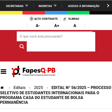
SECRETARIAS
INDIRETAS
ACESSO À INFORMAÇÃO
A União
Administração
IR
PARA
ALTO CONTRASTE
VLIBRAS
AESA
Administração Penitenciária
O
A-
A+
A
CONTEÚDO
ARPB
Agricultura Familiar e Desenvolvimento do Semiárido
O que você está procurando?
O que você está procurando?
Agevisa
Casa Civil do Governador
Cagepa
Casa Militar do Governador
Cehap
Ciência, Tecnologia, Inovação e Ensino Superior
Cinep
Comunicação Institucional
Codata
Controladoria Geral do Estado
Editais
2025
EDITAL Nº 56/2025 – PROCESSO
SELETIVO DE ESTUDANTES INTERNACIONAIS PARA O
Companhia Docas
PROGRAMA CASA DO ESTUDANTE DE BOLSA
Cultura
PERMANÊNCIA
Corpo de Bombeiros
Desenvolvimento da Agropecuária e Pesca