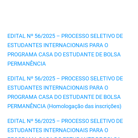
FUNES
Planejamento, Orçamento e Gestão
FUNESC
Procuradoria Geral do Estado
IMEQ
Representação Institucional
EDITAL Nº 56/2025 – PROCESSO SELETIVO DE
ESTUDANTES INTERNACIONAIS PARA O
IASS
Saúde
PROGRAMA CASA DO ESTUDANTE DE BOLSA
IPHAEP
Segurança e Defesa Social
PERMANÊNCIA
JUCEP
Turismo e Desenvolvimento Econômico
EDITAL Nº 56/2025 – PROCESSO SELETIVO DE
ESTUDANTES INTERNACIONAIS PARA O
LIFESA
PROGRAMA CASA DO ESTUDANTE DE BOLSA
LOTEP
PERMANÊNCIA (Homologação das inscrições)
Ouvidoria Geral do Estado
EDITAL Nº 56/2025 – PROCESSO SELETIVO DE
PAP
ESTUDANTES INTERNACIONAIS PARA O