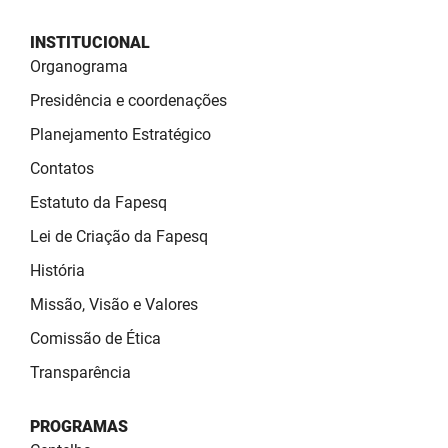
PBGÁS
INSTITUCIONAL
PB Saúde
Organograma
Presidência e coordenações
PBTUR
Planejamento Estratégico
PBPREV
Contatos
Projeto Cooperar
Estatuto da Fapesq
PROCASE
Lei de Criação da Fapesq
História
PROCON
Missão, Visão e Valores
Polícia Militar
Comissão de Ética
Polícia Civil
Transparência
Rádio Tabajara
PROGRAMAS