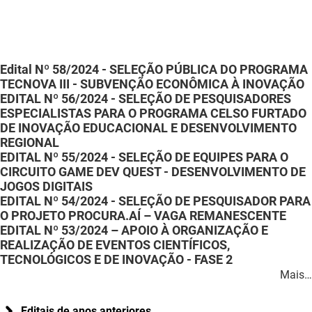
DER
Desenvolvimento e da Articulação Municipal
DETRAN
Desenvolvimento Humano
Edital Nº 58/2024 - SELEÇÃO PÚBLICA DO PROGRAMA
EMPAER
TECNOVA III - SUBVENÇÃO ECONÔMICA À INOVAÇÃO
Educação
EDITAL Nº 56/2024 - SELEÇÃO DE PESQUISADORES
ESPECIALISTAS PARA O PROGRAMA CELSO FURTADO
ESPEP
Empreender
DE INOVAÇÃO EDUCACIONAL E DESENVOLVIMENTO
REGIONAL
EPC
Secretaria de Fazenda
EDITAL Nº 55/2024 - SELEÇÃO DE EQUIPES PARA O
CIRCUITO GAME DEV QUEST - DESENVOLVIMENTO DE
FAC
Secretaria de Governo
JOGOS DIGITAIS
EDITAL Nº 54/2024 - SELEÇÃO DE PESQUISADOR PARA
Fapesq
Infraestrutura e dos Recursos Hídricos
O PROJETO PROCURA.AÍ – VAGA REMANESCENTE
EDITAL Nº 53/2024 – APOIO À ORGANIZAÇÃO E
Fundação Casa de José Américo
Juventude, Esporte e Lazer
REALIZAÇÃO DE EVENTOS CIENTÍFICOS,
TECNOLÓGICOS E DE INOVAÇÃO - FASE 2
FUNAD
Meio Ambiente e Sustentabilidade
Mais…
FUNDAC
Mulher e da Diversidade Humana
Editais de anos anteriores